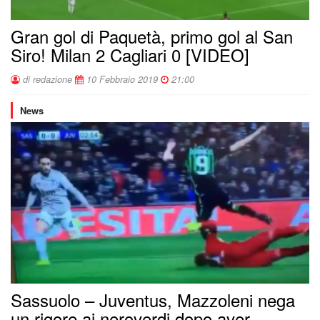
Gran gol di Paquetà, primo gol al San
Siro! Milan 2 Cagliari 0 [VIDEO]
di redazione
10 Febbraio 2019
21:00
News
Sassuolo – Juventus, Mazzoleni nega
un rigore ai neroverdi dopo aver