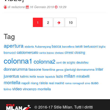
di redazione
16 Gennaio 2019
19:29
1
2
10
Tag
apertura
bacca
berlusconi
atalanta
Aubameyang
barcellona
belotti
biglia
calciomercato
cinesi
closing
bonucci
carlos bacca
chelsea
colonna1
colonna2
deulofeu
de sciglio
conti
donnarumma
inter
fassone
fiorentina
gianluigi donnarumma
genoa
milan
juventus
lazio
mirabelli
kalinic
keita
kessie
lapadula
montella
suso
raiola
napoli
niang
real madrid
roma
romagnoli
sino
video
vincenzo montella
torino
© 2016-17 Stile Milan. Tutti i diritti